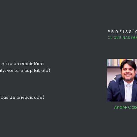
PROFISSI
CLIQUE NAS IM
 estrutura societária
y, venture capital, etc)
ticas de privacidade)
Cabral
Amanda Gelenske
Maria Clara Barros
André Cab